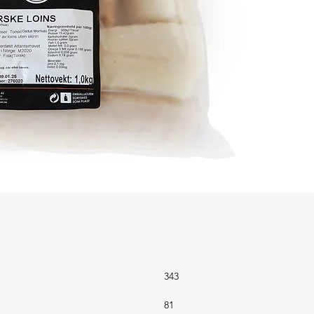
Ingredie
Allergen
Opprinn
Oppbevar
343
81