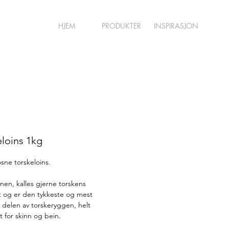
HJEM
PRODUKTER
INSPIRASJON
eloins 1kg
osne torskeloins.
inen, kalles gjerne torskens 
et og er den tykkeste og mest 
le delen av torskeryggen, helt 
t for skinn og bein.