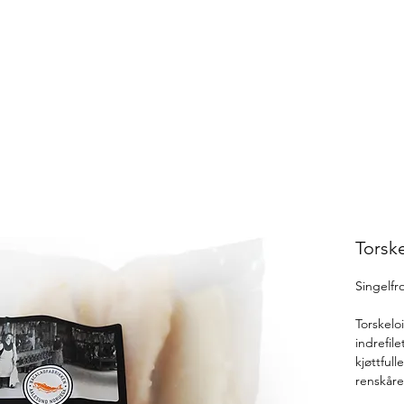
Torsk
Singelfr
Torskelo
indrefil
kjøttful
renskåre